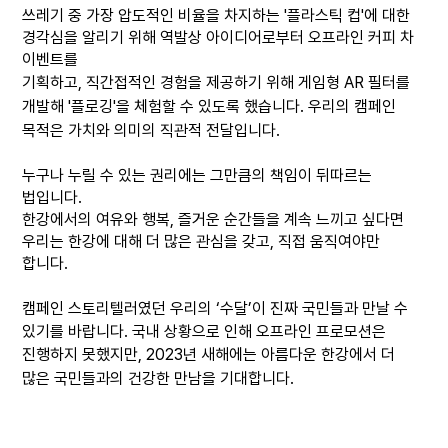
쓰레기 중 가장 압도적인 비율을 차지하는
'
플라스틱 컵
'
에 대한
경각심을 알리기 위해 역발상 아이디어로부터 오프라인 커피 차
이벤트를
기획하고
,
직간접적인 경험을 제공하기 위해 게임형
AR
필터를
개발해
'
플로깅
'
을 체험할 수 있도록 했습니다
.
우리의 캠페인
목적은 가치와 의미의 직관적 전달입니다
.
누구나 누릴 수 있는 권리에는 그만큼의 책임이 뒤따르는
법입니다
.
한강에서의 여유와 행복
,
즐거운 순간들을 계속 느끼고 싶다면
우리는 한강에 대해 더 많은 관심을 갖고
,
직접 움직여야만
합니다
.
캠페인 스토리텔러였던 우리의
‘
수달
’
이 진짜 국민들과 만날 수
있기를 바랍니다
.
국내 상황으로 인해 오프라인 프로모션은
진행하지 못했지만
,
2023
년 새해에는 아름다운 한강에서 더
많은 국민들과의 건강한 만남을 기대합니다
.