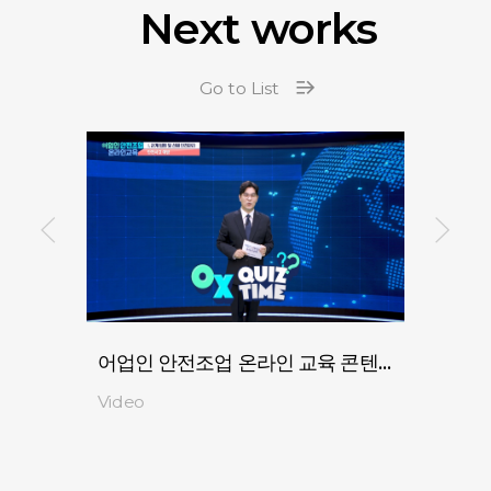
Next works
Go to List
어업인 안전조업 온라인 교육 콘텐츠 제작
고령
Video
Video